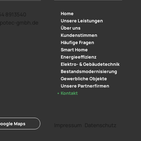
Home
54 8913540
Unsere Leistungen
epotec-gmbh.de
Über uns
Kundenstimmen
Häufige Fragen
Smart Home
Energieeffizienz
Elektro- & Gebäudetechnik
Bestandsmodernisierung
Gewerbliche Objekte
Unsere Partnerfirmen
Kontakt
oogle Maps
Impressum
Datenschutz