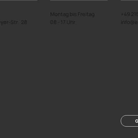
Montag bis Freitag
+49 21
yer-Str. 28
08 - 17 Uhr
info@
G