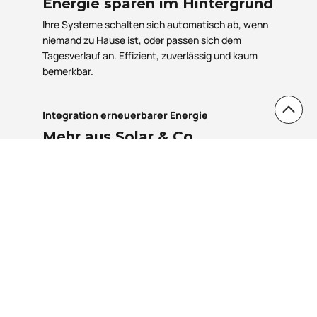
Energie sparen im Hintergrund
Ihre Systeme schalten sich automatisch ab, wenn
niemand zu Hause ist, oder passen sich dem
Tagesverlauf an. Effizient, zuverlässig und kaum
bemerkbar.
Integration erneuerbarer Energie
Mehr aus Solar & Co.
herausholen
Kombinieren Sie Ihre Smart-Home-Lösung mit
Photovoltaik, Batteriespeicher oder Wärmepumpe.
So steigern Sie den Eigenverbrauch und senken
Ihre Energiekosten.
Zukunftssicher planen
Nachhaltigkeit mit System
Unsere Lösungen sind modular erweiterbar,